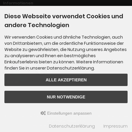
Informationen
Diese Webseite verwendet Cookies und
Sitemap
andere Technologien
Widerrufsrecht / Widerufsformular
Wir verwenden Cookies und ähnliche Technologien, auch
von Drittanbietern, um die ordentliche Funktionsweise der
Zahlungsmethoden
Website zu gewährleisten, die Nutzung unseres Angebotes
zu analysieren und Ihnen ein bestmögliches
Einkaufserlebnis bieten zu können. Weitere Informationen
finden Sie in unserer Datenschutzerklärung.
ALLE AKZEPTIEREN
Paypal / Vorauskasse
NUR NOTWENDIGE
Einstellungen anpassen
Antischimmellüfter / Schimmelvorsorge © 2026 | Template © 2009-2026 by
mod
ified
eCommerce Shopsoftware
Datenschutzerklärung
Impressum
mod
ified eCommerce Shopsoftware © 2009-2026