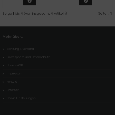
Zeige
1
bis
4
(von insgesamt
4
Artikeln)
Seiten:
1
Mehr über...
Zahlung & Versand
Privatsphäre und Datenschutz
Unsere AGB
Impressum
Kontakt
Lieferzeit
Cookie Einstellungen