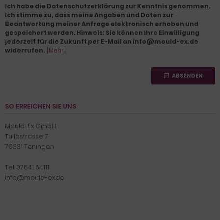
Ich habe die Datenschutzerklärung zur Kenntnis genommen.
Ich stimme zu, dass meine Angaben und Daten zur
Beantwortung meiner Anfrage elektronisch erhoben und
gespeichert werden. Hinweis: Sie können Ihre Einwilligung
jederzeit für die Zukunft per E-Mail an info@mould-ex.de
widerrufen.
[Mehr]
ABSENDEN
SO ERREICHEN SIE UNS
Mould-Ex GmbH
Tullastrasse 7
79331 Teningen
Tel. 07641 54111
info@mould-ex.de