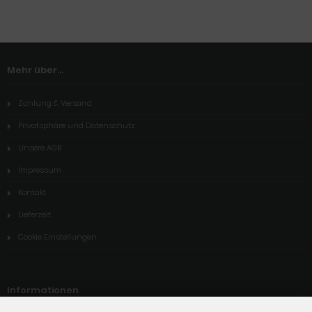
Mehr über...
Zahlung & Versand
Privatsphäre und Datenschutz
Unsere AGB
Impressum
Kontakt
Lieferzeit
Cookie Einstellungen
Informationen