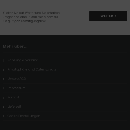
Klicken Sie auf Weiter und Sie erhalten
WEITER
umgehend eine E-Mail mit einem für
Sie gültigen Bestätigungslink!
Mehr über...
Zahlung & Versand
Privatsphäre und Datenschutz
Unsere AGB
Impressum
Kontakt
Lieferzeit
Cookie Einstellungen