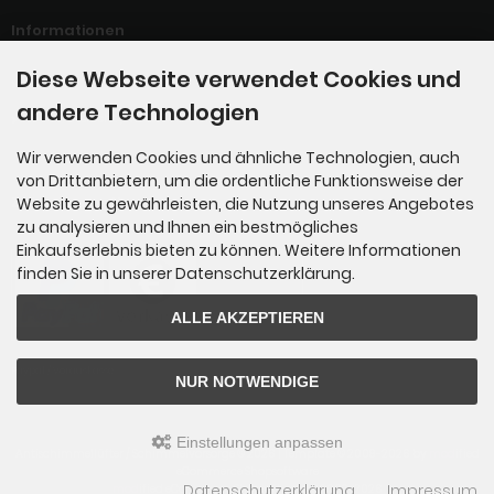
Informationen
Diese Webseite verwendet Cookies und
Sitemap
andere Technologien
Widerrufsrecht / Widerufsformular
Wir verwenden Cookies und ähnliche Technologien, auch
von Drittanbietern, um die ordentliche Funktionsweise der
Zahlungsmethoden
Website zu gewährleisten, die Nutzung unseres Angebotes
zu analysieren und Ihnen ein bestmögliches
Einkaufserlebnis bieten zu können. Weitere Informationen
finden Sie in unserer Datenschutzerklärung.
ALLE AKZEPTIEREN
Paypal / Vorauskasse
NUR NOTWENDIGE
Einstellungen anpassen
Antischimmellüfter / Schimmelvorsorge © 2026 | Template © 2009-2026 by
mod
ified
eCommerce Shopsoftware
Datenschutzerklärung
Impressum
mod
ified eCommerce Shopsoftware © 2009-2026